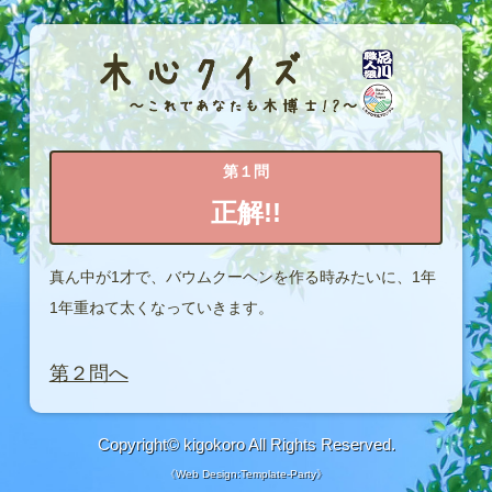
第１問
正解!!
真ん中が1才で、バウムクーヘンを作る時みたいに、1年
1年重ねて太くなっていきます。
第２問へ
Copyright©
kigokoro
All Rights Reserved.
《
Web Design:Template-Party
》